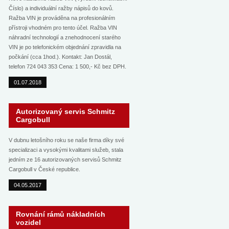
Číslo) a individuální ražby nápisů do kovů.
Ražba VIN je prováděna na profesionálním
přístroji vhodném pro tento účel. Ražba VIN
náhradní technologií a znehodnocení starého
VIN je po telefonickém objednání zpravidla na
počkání (cca 1hod.). Kontakt: Jan Dostál,
telefon 724 043 353 Cena: 1 500,- Kč bez DPH.
01.07.2018
Autorizovaný servis Schmitz
Cargobull
V dubnu letošního roku se naše firma díky své
specializaci a vysokými kvalitami služeb, stala
jedním ze 16 autorizovaných servisů Schmitz
Cargobull v České republice.
04.05.2017
Rovnání rámů nákladních
vozidel