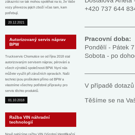
Dostálová Aneta -
zákazníci se tak mohou spoléhat na to, že Vaše
+420 737 644 83
vozy převezou jejich zboží včas tam, kam
potřebují.
_____________
20.12.2021
Pracovní doba:
Autorizovaný servis náprav
BPW
Pondělí - Pátek 7
Sobota - po doh
Truckservis Chomutice se od října 2018 stal
autorizovaným servisem náprav, pérování a
všech výrobků společnosti BPW. Nyní nás
_____________
můžete využít při záručních opravách. Naši
technici jsou proškoleni přímo od BPW a
V případě dotazů
vlastníme všechny potřebné přípravky pro
servis těchto produktů.
Těšíme se na Vaš
01.10.2018
Ražba VIN náhradní
technologií
Nově nabízíme ražbu VIN (Výrobní Identifikační