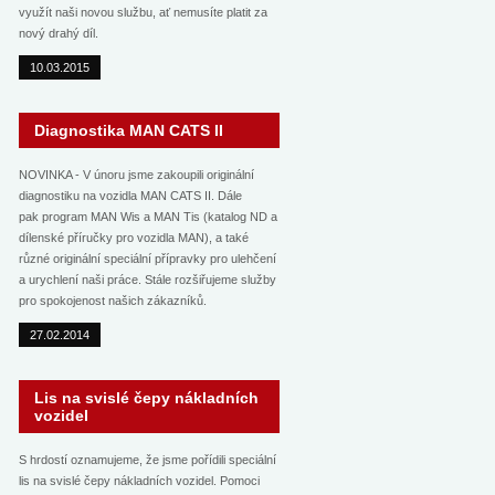
využít naši novou službu, ať nemusíte platit za
nový drahý díl.
10.03.2015
Diagnostika MAN CATS II
NOVINKA - V únoru jsme zakoupili originální
diagnostiku na vozidla MAN CATS II. Dále
pak program MAN Wis a MAN Tis (katalog ND a
dílenské příručky pro vozidla MAN), a také
různé originální speciální přípravky pro ulehčení
a urychlení naši práce. Stále rozšiřujeme služby
pro spokojenost našich zákazníků.
27.02.2014
Lis na svislé čepy nákladních
vozidel
S hrdostí oznamujeme, že jsme pořídili speciální
lis na svislé čepy nákladních vozidel. Pomoci