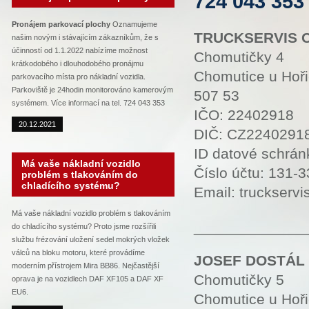
724 043 353
Pronájem parkovací plochy
Oznamujeme
TRUCKSERVIS C
našim novým i stávajícím zákazníkům, že s
účinností od 1.1.2022 nabízíme možnost
Chomutičky 4
krátkodobého i dlouhodobého pronájmu
Chomutice u Hoři
parkovacího místa pro nákladní vozidla.
Parkoviště je 24hodin monitorováno kamerovým
507 53
systémem. Více informací na tel. 724 043 353
IČO: 22402918
20.12.2021
DIČ: CZ2240291
ID datové schrán
Má vaše nákladní vozidlo
Číslo účtu: 131
problém s tlakováním do
chladícího systému?
Email: truckser
Má vaše nákladní vozidlo problém s tlakováním
_____________
do chladícího systému? Proto jsme rozšířili
službu frézování uložení sedel mokrých vložek
válců na bloku motoru, které provádíme
JOSEF DOSTÁL 
moderním přístrojem Mira BB86. Nejčastější
Chomutičky 5
oprava je na vozidlech DAF XF105 a DAF XF
EU6.
Chomutice u Hoři