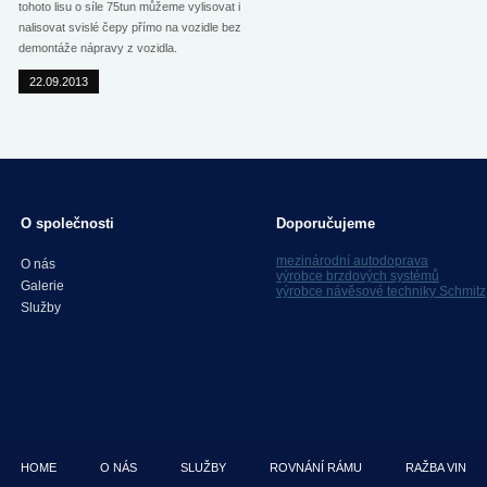
tohoto lisu o síle 75tun můžeme vylisovat i
nalisovat svislé čepy přímo na vozidle bez
demontáže nápravy z vozidla.
22.09.2013
O společnosti
Doporučujeme
mezinárodní autodoprava
O nás
výrobce brzdových systémů
Galerie
výrobce návěsové techniky Schmitz
Služby
HOME
O NÁS
SLUŽBY
ROVNÁNÍ RÁMU
RAŽBA VIN