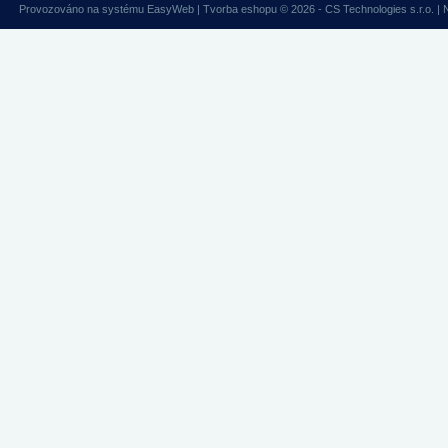
Provozováno na systému
EasyWeb
|
Tvorba eshopu
© 2026 - CS Technologies s.r.o.
|