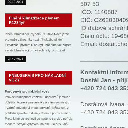
20.12.2021
507 53
IČO: 1140887
Plnění klimatizace plynem
DIČ: CZ6203040
R1234yf
ID datové schrán
Plnění klimatizace plynem R1234yf Nově jsme
Číslo účtu: 19-6
pro naše zákazníky rozšířili službu plnění
Email: dostal.c
klimatizací plynem R1234yf. Můžeme tak zajistit
servis klimatizací pro všechny typy vozidel.
_____________
20.12.2021
Kontaktní infor
PNEUSERVIS PRO NÁKLADNÍ
Dostál Jan - při
VOZY
+420 724 043 35
Pneuservis pro nákladní vozy
Provozuschopnost vozidla u dopravců je velice
důležitá. A právě pneumatiky a s tím související
Dostálová Ivana -
kvalitně odvedená pneu servisní služba jsou z
+420 724 043 35
pohledu spolehlivosti na jednom z prvních míst.
Proto jsme se rozhodli do našeho servisu pořídit
moderní strojní vybavení na pneu servis. Vaši