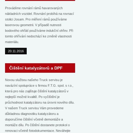
Provádíme rovnání rámů havarovaných
nákladních vozidel. Rovnání probíhá na rovnací
stolici Josam. Pro měření rámů používáme
laserovou geometrii. V případě nutnosti
bodového ohřátí používáme indukční ohřev. Při
tomto ohřívání nedochází ke změně vlastnosti
materiálu.
20.11.2016
Čištění katalyzátorů a DPF
Novou službou našeho Truck servisu je
navázíní spolupráce s firmou F.T.G. spol. s r.o.,
která pro nás zajištuje čištění katalyzátorů v
nejlepší možné kvalitě. Po vyčištění je
průchodnost katalyzátoru na úrovni nového dílu.
V našem Truck servisu Vám provedeme
důkladnou diagnostiku katalyzátoru a
doporučíme čištění včetně demontáže a
montáže dílu. Po čištění dostanete protokol o
renovaci včetně fotodokumentace. Neváhejte